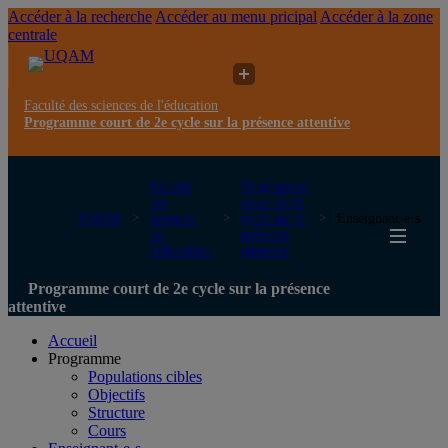
Accéder à la recherche
Accéder au menu pricipal
Accéder à la zone
centrale
Faculté des sciences de l'éducation
Programme court de 2e cycle sur la présence attentive
Faculté
Programme
des
court de 2e
UQAM
sciences
cycle sur la
Enseignant·e·s
de
présence
l'éducation
attentive
Programme court de 2e cycle sur la présence
attentive
Accueil
Programme
Populations cibles
Objectifs
Structure
Cours