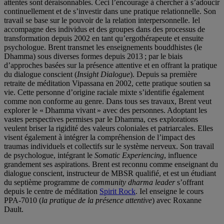
attentes sont déraisonnables. Ceci l’encourage à chercher à s’adoucir
continuellement et de s’investir dans une pratique relationnelle. Son
travail se base sur le pouvoir de la relation interpersonnelle. Iel
accompagne des individus et des groupes dans des processus de
transformation depuis 2002 en tant qu’ergothérapeute et ensuite
psychologue. Brent transmet les enseignements bouddhistes (le
Dhamma) sous diverses formes depuis 2013 ; par le biais
d’approches basées sur la présence attentive et en offrant la pratique
du dialogue conscient (
Insight Dialogue
). Depuis sa première
retraite de méditation Vipassana en 2002, cette pratique soutien sa
vie. Cette personne d’origine raciale mixte s’identifie également
comme non conforme au genre. Dans tous ses travaux, Brent veut
explorer le « Dhamma vivant » avec des personnes. Adoptant les
vastes perspectives permises par le Dhamma, ces explorations
veulent briser la rigidité des valeurs coloniales et patriarcales. Elles
visent également à intégrer la compréhension de l’impact des
traumas individuels et collectifs sur le système nerveux. Son travail
de psychologue, intégrant le
Somatic Experiencing
, influence
grandement ses aspirations. Brent est reconnu comme enseignant du
dialogue conscient, instructeur de MBSR qualifié, et est un étudiant
du septième programme de
community dharma leader
s’offrant
depuis le centre de méditation
Spirit Rock
. Iel enseigne le cours
PPA-7010 (
la pratique de la présence attentive
) avec Roxanne
Dault.