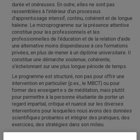
durée et onéreuses. En outre, elles ne sont pas
rassemblées à l’intérieur d’un processus
d’apprentissage intensif, continu, cohérent et de longue
haleine. Le microprogramme sur la présence attentive
constitue pour les professionnels et les
professionnelles de l’éducation et de la relation d’aide
une alternative moins dispendieuse à ces formations
privées, en plus de mener à un diplôme universitaire. Il
constitue une démarche soutenue, cohérente,
s’échelonnant sur une plus longue période de temps.
Le programme est structuré, non pas pour offrir une
intervention en particulier (p.ex., le MBCT) ou pour
former des enseigant·e·s de méditation, mais plutôt
pour permettre à la personne étudiante de porter un
regard impartial, critique et nuancé sur les diverses
interventions pour lesquelles nous avons des données
scientifiques probantes et intégrer des pratiques, des
exercices, des stratégies dans son milieu.
Il se situe à la frontière de la science et de