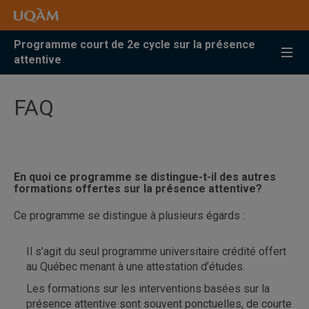
Accéder
Accéder
Accéder
à
au
à
la
menu
la
Programme court de 2e cycle sur la présence
recherche
pricipal
zone
attentive
centrale
FAQ
En quoi ce programme se distingue-t-il des autres
formations offertes sur la présence attentive?
Ce programme se distingue à plusieurs égards :
Il s’agit du seul programme universitaire crédité offert
au Québec menant à une attestation d’études.
Les formations sur les interventions basées sur la
présence attentive sont souvent ponctuelles, de courte